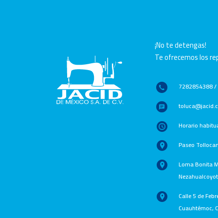
Contáct
¡No te detengas!
Te ofrecemos los rep
7282854388 /
toluca@jacid
Horario habitu
Paseo Tolloca
Loma Bonita Ma
Nezahualcoyotl
Calle 5 de Febr
Cuauhtémoc, C