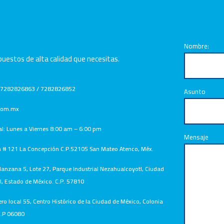
anos
Escrí
Nombre:
uestos de alta calidad que necesitas.
 7282826863 / 7282826852
Asunto
.com.mx
al: Lunes a Viernes 8:00 am – 6:00 pm
Mensaje
n # 121 La Concepción C.P.52105 San Mateo Atenco, Méx.
nzana 5, Lote 27, Parque Industrial Nezahualcoyotl, Ciudad
, Estado de México. C.P. 57810
ero local 55, Centro Histórico de la Ciudad de México, Colonia
.P 06080