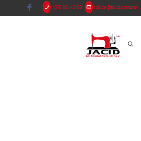
(728) 285 43 88
toluca@jacid.com.mx