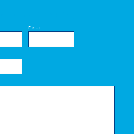
benos un mensaje
E-mail: