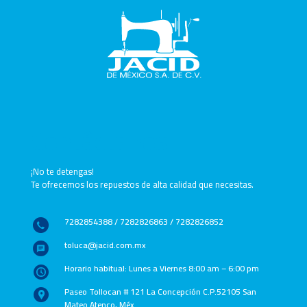
Contáctanos
¡No te detengas!
Te ofrecemos los repuestos de alta calidad que necesitas.
7282854388 / 7282826863 / 7282826852
toluca@jacid.com.mx
Horario habitual: Lunes a Viernes 8:00 am – 6:00 pm
Paseo Tollocan # 121 La Concepción C.P.52105 San
Mateo Atenco, Méx.