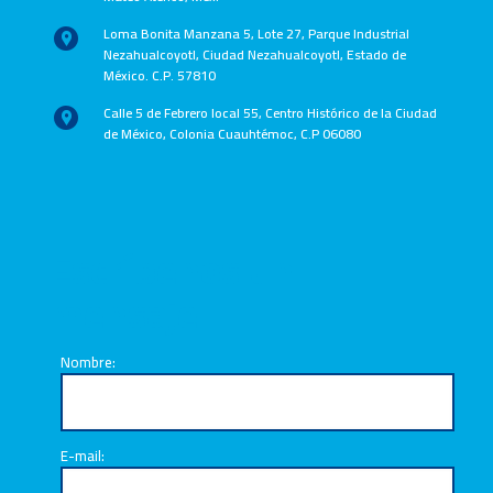
Loma Bonita Manzana 5, Lote 27, Parque Industrial
Nezahualcoyotl, Ciudad Nezahualcoyotl, Estado de
México. C.P. 57810
Calle 5 de Febrero local 55, Centro Histórico de la Ciudad
de México, Colonia Cuauhtémoc, C.P 06080
Escríbenos un
mensaje
Nombre:
E-mail: