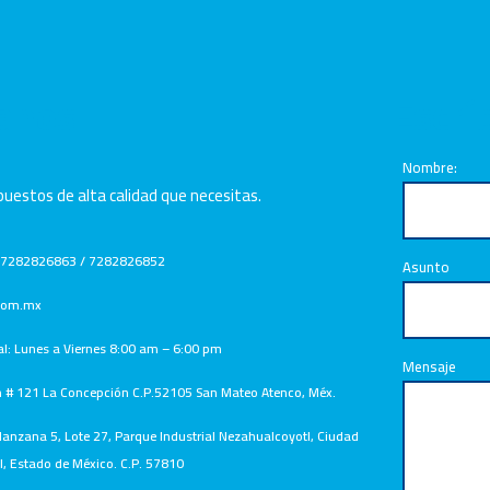
anos
Escrí
Nombre:
uestos de alta calidad que necesitas.
 7282826863 / 7282826852
Asunto
.com.mx
al: Lunes a Viernes 8:00 am – 6:00 pm
Mensaje
n # 121 La Concepción C.P.52105 San Mateo Atenco, Méx.
nzana 5, Lote 27, Parque Industrial Nezahualcoyotl, Ciudad
, Estado de México. C.P. 57810