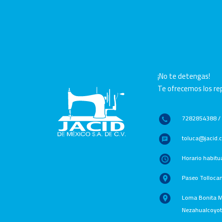
Contáct
¡No te detengas!
Te ofrecemos los rep
7282854388 /
toluca@jacid
Horario habitu
Paseo Tolloca
Loma Bonita Ma
Nezahualcoyotl