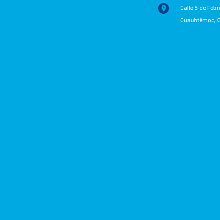
Calle 5 de Febr
Cuauhtémoc, C