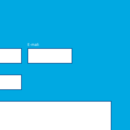
benos un mensaje
E-mail: