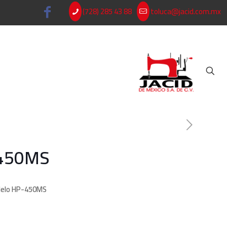
(728) 285 43 88
toluca@jacid.com.mx
-450MS
delo HP-450MS