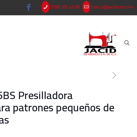
(728) 285 43 88
toluca@jacid.com.mx
BS Presilladora
ra patrones pequeños de
jas