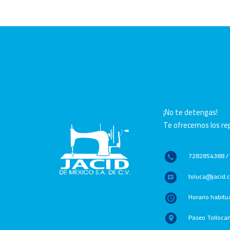
Contáct
¡No te detengas!
Te ofrecemos los rep
7282854388 /
toluca@jacid
Horario habitu
Paseo Tolloca