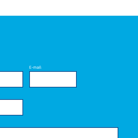
benos un mensaje
E-mail: