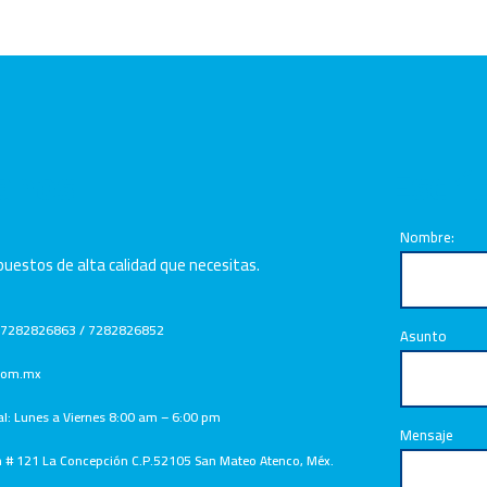
anos
Escrí
Nombre:
uestos de alta calidad que necesitas.
 7282826863 / 7282826852
Asunto
.com.mx
al: Lunes a Viernes 8:00 am – 6:00 pm
Mensaje
n # 121 La Concepción C.P.52105 San Mateo Atenco, Méx.