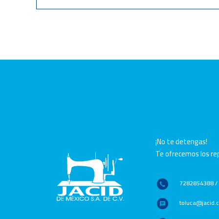
Contáct
¡No te detengas!
Te ofrecemos los rep
7282854388 /
toluca@jacid