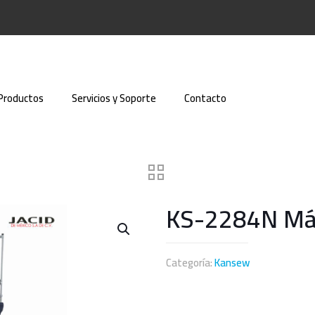
Productos
Servicios y Soporte
Contacto
KS-2284N Máq
Categoría:
Kansew