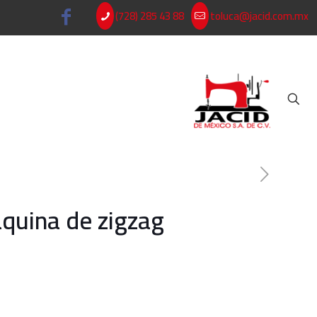
(728) 285 43 88
toluca@jacid.com.mx
uina de zigzag