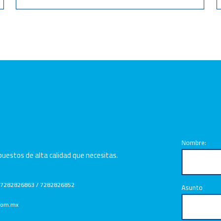
anos
Escrí
Nombre:
uestos de alta calidad que necesitas.
 7282826863 / 7282826852
Asunto
.com.mx