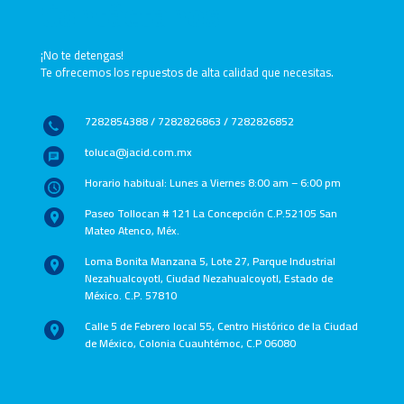
Contáctanos
¡No te detengas!
Te ofrecemos los repuestos de alta calidad que necesitas.
7282854388 / 7282826863 / 7282826852
toluca@jacid.com.mx
Horario habitual: Lunes a Viernes 8:00 am – 6:00 pm
Paseo Tollocan # 121 La Concepción C.P.52105 San
Mateo Atenco, Méx.
Loma Bonita Manzana 5, Lote 27, Parque Industrial
Nezahualcoyotl, Ciudad Nezahualcoyotl, Estado de
México. C.P. 57810
Calle 5 de Febrero local 55, Centro Histórico de la Ciudad
de México, Colonia Cuauhtémoc, C.P 06080