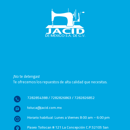
Contáctanos
¡No te detengas!
Te ofrecemos los repuestos de alta calidad que necesitas.
7282854388 / 7282826863 / 7282826852
toluca@jacid.com.mx
Horario habitual: Lunes a Viernes 8:00 am – 6:00 pm
Paseo Tollocan # 121 La Concepción C.P.52105 San