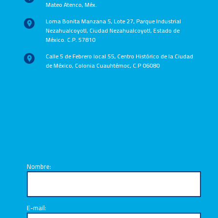
Mateo Atenco, Méx.
Loma Bonita Manzana 5, Lote 27, Parque Industrial
Nezahualcoyotl, Ciudad Nezahualcoyotl, Estado de
México. C.P. 57810
Calle 5 de Febrero local 55, Centro Histórico de la Ciudad
de México, Colonia Cuauhtémoc, C.P 06080
Escríbenos un
mensaje
Nombre:
E-mail: