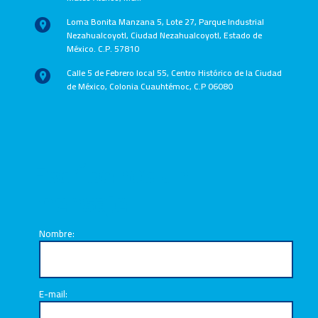
Loma Bonita Manzana 5, Lote 27, Parque Industrial
Nezahualcoyotl, Ciudad Nezahualcoyotl, Estado de
México. C.P. 57810
Calle 5 de Febrero local 55, Centro Histórico de la Ciudad
de México, Colonia Cuauhtémoc, C.P 06080
Escríbenos un
mensaje
Nombre:
E-mail: