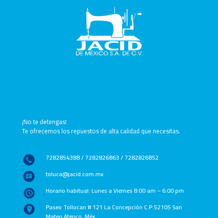
Contáctanos
¡No te detengas!
Te ofrecemos los repuestos de alta calidad que necesitas.
7282854388 / 7282826863 / 7282826852
toluca@jacid.com.mx
Horario habitual: Lunes a Viernes 8:00 am – 6:00 pm
Paseo Tollocan # 121 La Concepción C.P.52105 San
Mateo Atenco, Méx.